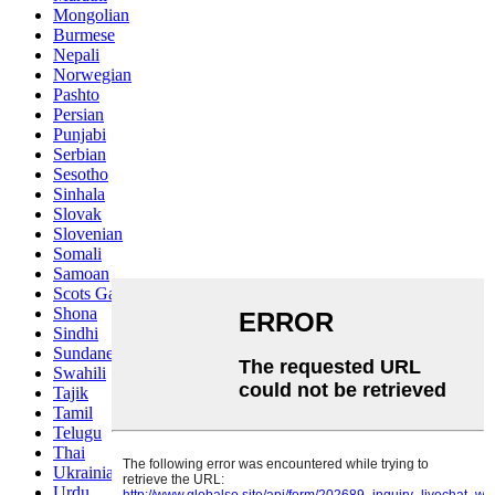
Mongolian
Burmese
Nepali
Norwegian
Pashto
Persian
Punjabi
Serbian
Sesotho
Sinhala
Slovak
Slovenian
Somali
Samoan
Scots Gaelic
Shona
Sindhi
Sundanese
Swahili
Tajik
Tamil
Telugu
Thai
Ukrainian
Urdu