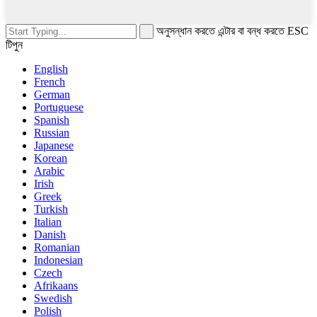
অনুসন্ধান করতে এন্টার বা বন্ধ করতে ESC
টিপুন
English
French
German
Portuguese
Spanish
Russian
Japanese
Korean
Arabic
Irish
Greek
Turkish
Italian
Danish
Romanian
Indonesian
Czech
Afrikaans
Swedish
Polish