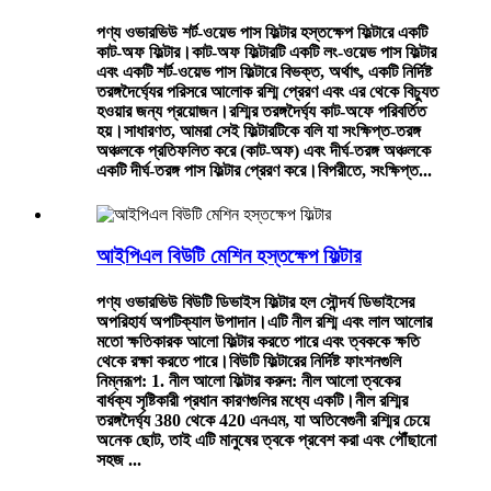
পণ্য ওভারভিউ শর্ট-ওয়েভ পাস ফিল্টার হস্তক্ষেপ ফিল্টারে একটি
কাট-অফ ফিল্টার।কাট-অফ ফিল্টারটি একটি লং-ওয়েভ পাস ফিল্টার
এবং একটি শর্ট-ওয়েভ পাস ফিল্টারে বিভক্ত, অর্থাৎ, একটি নির্দিষ্ট
তরঙ্গদৈর্ঘ্যের পরিসরে আলোক রশ্মি প্রেরণ এবং এর থেকে বিচ্যুত
হওয়ার জন্য প্রয়োজন।রশ্মির তরঙ্গদৈর্ঘ্য কাট-অফে পরিবর্তিত
হয়।সাধারণত, আমরা সেই ফিল্টারটিকে বলি যা সংক্ষিপ্ত-তরঙ্গ
অঞ্চলকে প্রতিফলিত করে (কাট-অফ) এবং দীর্ঘ-তরঙ্গ অঞ্চলকে
একটি দীর্ঘ-তরঙ্গ পাস ফিল্টার প্রেরণ করে।বিপরীতে, সংক্ষিপ্ত...
আইপিএল বিউটি মেশিন হস্তক্ষেপ ফিল্টার
পণ্য ওভারভিউ বিউটি ডিভাইস ফিল্টার হল সৌন্দর্য ডিভাইসের
অপরিহার্য অপটিক্যাল উপাদান।এটি নীল রশ্মি এবং লাল আলোর
মতো ক্ষতিকারক আলো ফিল্টার করতে পারে এবং ত্বককে ক্ষতি
থেকে রক্ষা করতে পারে।বিউটি ফিল্টারের নির্দিষ্ট ফাংশনগুলি
নিম্নরূপ: 1. নীল আলো ফিল্টার করুন: নীল আলো ত্বকের
বার্ধক্য সৃষ্টিকারী প্রধান কারণগুলির মধ্যে একটি।নীল রশ্মির
তরঙ্গদৈর্ঘ্য 380 থেকে 420 এনএম, যা অতিবেগুনী রশ্মির চেয়ে
অনেক ছোট, তাই এটি মানুষের ত্বকে প্রবেশ করা এবং পৌঁছানো
সহজ ...