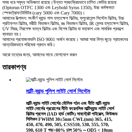
সময় ধরে সমৃদ্ধ অভিজ্ঞতা রয়েছে।উন্নত স্বয়ংক্রিয়ভাবে চালিত কোটার রয়েছে
(Optorun OTFC 1300 এবং Leybold Syrus 1350), উচ্চ কর্মক্ষমতা
স্পেকট্রোফটোমিটার (cary 5000 এবং Cary 7000)।
আমাদের উত্পাদন: সংকীর্ণ ব্যান্ড পাস হস্তক্ষেপ ফিল্টার, ফ্লুরোসেন্স সিস্টেম ফিল্টার, উচ্চ
প্রতিফলন ফিল্টার, মরীচি বিভাজন ফিল্টার, রঙ বিভাজন ফিল্টার, IR সেন্সর হস্তক্ষেপ ফিল্টার,
UV মিরর, নিরপেক্ষ ঘনত্ব ফিল্টার এবং বিশেষ ফিল্টার যা মহাকাশ এবং সামরিক প্রকল্পে
ব্যবহৃত হয়।
আমাদের প্রযোজনাগুলি ISO 9001 অর্জন করেছে। আমরা সারা বিশ্ব জুড়ে গ্রাহকদের
আন্তরিকভাবে পরিষেবা প্রদান করি।
আরো তথ্যের জন্য, আমাদের সাথে যোগাযোগ করুন
তারকা
পণ্য
মাল্টি-ব্যান্ড পুলিশ লাইট সোর্স সিস্টেম
মাল্টি-ব্যান্ড লাইট সোর্সের মৌলিক গঠন এবং নীতি মাল্টি-ব্যান্ড
লাইট সোর্সের প্রয়োগের নীতি ফরেনসিক মাল্টিব্যান্ড লাইট সোর্স
ফিল্টার প্রসেস (IAD হার্ড কোটিং) সাবস্ট্রেট পাইরেক্স, ফিউজড
সিলিকন FWHM 30±5nm CWL(nm) 365, 415,
450, 470, 490, 505, CSS510, 530, 555, 570,
590, 610 T গড়>80% ঢাল 50%～OD5 < 10nm