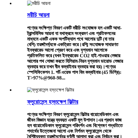
মরীচি আয়না
পণ্যের সংক্ষিপ্ত বিবরণ একটি মরীচি সংযোজক হল একটি আধা-
ট্রান্সমিসিভ আয়না যা যথাক্রমে সংক্রমণ এবং প্রতিফলনের
মাধ্যমে একটি একক অপটিক্যাল পথে আলোর দুটি (বা তার
বেশি) তরঙ্গদৈর্ঘ্যকে একত্রিত করে।রশ্মি সংযোজক সাধারণত
ইনফ্রারেড আলো প্রেরণ করে এবং দৃশ্যমান আলোকে
প্রতিফলিত করে (যখন ইনফ্রারেড CO2 হাই-পাওয়ার লেজার
আলোর পথ সোজা করতে হিলিয়াম-নিয়ন দৃশ্যমান ডায়োড লেজার
ব্যবহার করে তখন বীম কম্বাইনার ব্যবহার করা হয়)।পণ্যের
স্পেসিফিকেশন 1. শর্ট-ওয়েভ পাস বিম কম্বাইনার (45 ডিগ্রি):
T>97%@960-98...
ফ্লুরোসেন্স হস্তক্ষেপ ফিল্টার
পণ্যের সংক্ষিপ্ত বিবরণ ফ্লুরোসেন্স ফিল্টার বায়োমেডিকাল এবং
জীবন বিজ্ঞান যন্ত্রে ব্যবহৃত একটি মূল উপাদান।এর প্রধান কাজ
হল বায়োমেডিকাল ফ্লুরোসেন্স পরিদর্শন এবং বিশ্লেষণ পদ্ধতিতে
পদার্থের উত্তেজনা আলো এবং নির্গমন ফ্লুরোসেন্স থেকে
বৈশিষ্ট্যযুক্ত তরঙ্গদৈর্ঘ্যের বর্ণালী আলাদা করা এবং নির্বাচন করা।