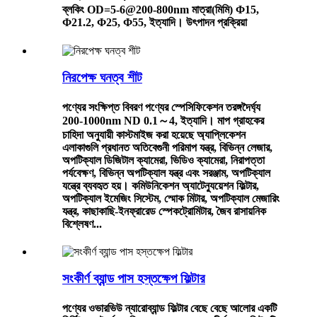
ব্লকিং OD=5-6@200-800nm ​​মাত্রা(মিমি) Φ15,
Φ21.2, Φ25, Φ55, ইত্যাদি। উৎপাদন প্রক্রিয়া
নিরপেক্ষ ঘনত্ব শীট
পণ্যের সংক্ষিপ্ত বিবরণ পণ্যের স্পেসিফিকেশন তরঙ্গদৈর্ঘ্য
200-1000nm ND 0.1～4, ইত্যাদি। মাপ গ্রাহকের
চাহিদা অনুযায়ী কাস্টমাইজ করা হয়েছে অ্যাপ্লিকেশন
এলাকাগুলি প্রধানত অতিবেগুনী পরিমাপ যন্ত্র, বিভিন্ন লেজার,
অপটিক্যাল ডিজিটাল ক্যামেরা, ভিডিও ক্যামেরা, নিরাপত্তা
পর্যবেক্ষণ, বিভিন্ন অপটিক্যাল যন্ত্র এবং সরঞ্জাম, অপটিক্যাল
যন্ত্রে ব্যবহৃত হয়। কমিউনিকেশন অ্যাটেন্যুয়েশন ফিল্টার,
অপটিক্যাল ইমেজিং সিস্টেম, স্মোক মিটার, অপটিক্যাল মেজারিং
যন্ত্র, কাছাকাছি-ইনফ্রারেড স্পেকট্রোমিটার, জৈব রাসায়নিক
বিশ্লেষণ...
সংকীর্ণ ব্যান্ড পাস হস্তক্ষেপ ফিল্টার
পণ্যের ওভারভিউ ন্যারোব্যান্ড ফিল্টার বেছে বেছে আলোর একটি