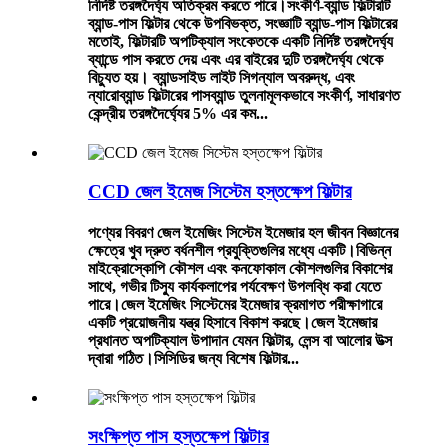
নির্দিষ্ট তরঙ্গদৈর্ঘ্য অতিক্রম করতে পারে।সংকীর্ণ-ব্যান্ড ফিল্টারটি
ব্যান্ড-পাস ফিল্টার থেকে উপবিভক্ত, সংজ্ঞাটি ব্যান্ড-পাস ফিল্টারের
মতোই, ফিল্টারটি অপটিক্যাল সংকেতকে একটি নির্দিষ্ট তরঙ্গদৈর্ঘ্য
ব্যান্ডে পাস করতে দেয় এবং এর বাইরের দুটি তরঙ্গদৈর্ঘ্য থেকে
বিচ্যুত হয়। ব্যান্ডসাইড লাইট সিগন্যাল অবরুদ্ধ, এবং
ন্যারোব্যান্ড ফিল্টারের পাসব্যান্ড তুলনামূলকভাবে সংকীর্ণ, সাধারণত
কেন্দ্রীয় তরঙ্গদৈর্ঘ্যের 5% এর কম...
CCD জেল ইমেজ সিস্টেম হস্তক্ষেপ ফিল্টার
পণ্যের বিবরণ জেল ইমেজিং সিস্টেম ইমেজার হল জীবন বিজ্ঞানের
ক্ষেত্রে খুব দ্রুত বর্ধনশীল প্রযুক্তিগুলির মধ্যে একটি।বিভিন্ন
মাইক্রোস্কোপি কৌশল এবং কনফোকাল কৌশলগুলির বিকাশের
সাথে, গভীর টিস্যু কার্যকলাপের পর্যবেক্ষণ উপলব্ধি করা যেতে
পারে।জেল ইমেজিং সিস্টেমের ইমেজার ক্রমাগত পরীক্ষাগারে
একটি প্রয়োজনীয় যন্ত্র হিসাবে বিকাশ করছে।জেল ইমেজার
প্রধানত অপটিক্যাল উপাদান যেমন ফিল্টার, লেন্স বা আলোর উত্স
দ্বারা গঠিত।সিসিডির জন্য বিশেষ ফিল্টার...
সংক্ষিপ্ত পাস হস্তক্ষেপ ফিল্টার