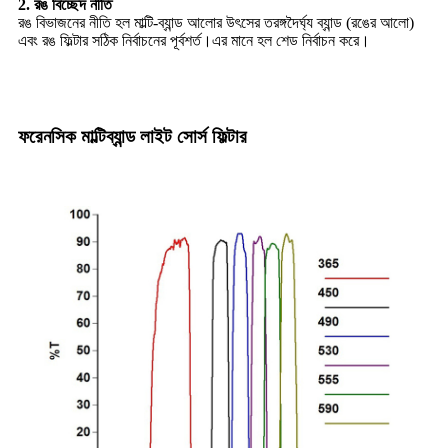
2. রঙ বিচ্ছেদ নীতি
রঙ বিভাজনের নীতি হল মাল্টি-ব্যান্ড আলোর উৎসের তরঙ্গদৈর্ঘ্য ব্যান্ড (রঙের আলো)
এবং রঙ ফিল্টার সঠিক নির্বাচনের পূর্বশর্ত।এর মানে হল শেড নির্বাচন করে।
ফরেনসিক মাল্টিব্যান্ড লাইট সোর্স ফিল্টার