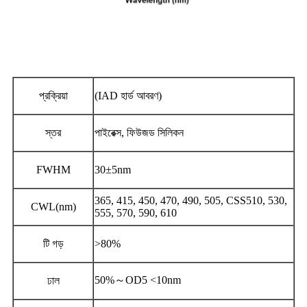
প্রক্রিয়া
(IAD হার্ড আবরণ)
স্তর
পাইরেক্স, ফিউজড সিলিকন
FWHM
30±5nm
365, 415, 450, 470, 490, 505, CSS510, 530,
CWL(nm)
555, 570, 590, 610
টি গড়
>80%
50%～OD5 <10nm
ঢাল