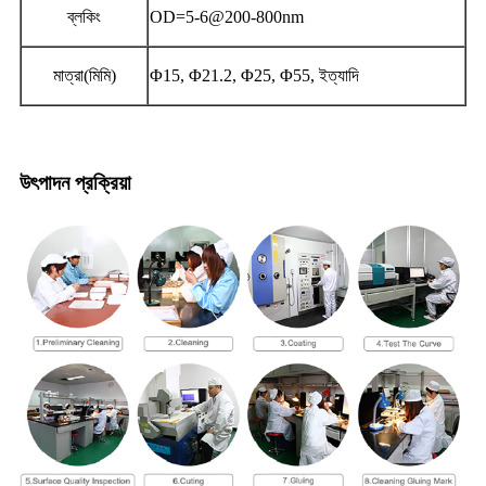
ব্লকিং
OD=5-6@200-800nm
মাত্রা(মিমি)
Φ15, Φ21.2, Φ25, Φ55, ইত্যাদি
উৎপাদন প্রক্রিয়া