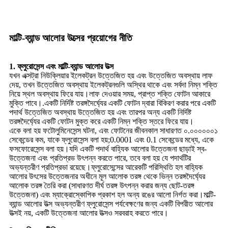
মাল্টি-ব্যান্ড আলোর উত্সের প্রয়োগের নীতি
1. ফ্লুরোসেন্স এবং মাল্টি-ব্যান্ড আলোর উত্স
যখন এক্সট্রা নিউক্লিয়ার ইলেকট্রন উত্তেজিত হয় এবং উত্তেজিত অবস্থায় লাফ
দেয়, তখন উত্তেজিত অবস্থায় ইলেকট্রনগুলি অস্থির থাকে এবং সর্বদা নিম্ন শক্তি
নিয়ে স্থল অবস্থায় ফিরে যায়।লাফ দেওয়ার সময়, প্রাপ্ত শক্তি ফোটন আকারে
মুক্তি পাবে।.একটি নির্দিষ্ট তরঙ্গদৈর্ঘ্যের একটি ফোটন দ্বারা বিকিরণ করার পরে একটি
পদার্থ উত্তেজিত অবস্থায় উত্তেজিত হয় এবং তারপর অন্য একটি নির্দিষ্ট
তরঙ্গদৈর্ঘ্যের একটি ফোটন মুক্ত করে একটি নিম্ন শক্তি স্তরে ফিরে যায়।
একে বলা হয় ফটোলুমিনেসেন্স ঘটনা, এবং ফোটনের জীবনকাল সাধারণত ০.০০০০০০১
সেকেন্ডের কম, যাকে ফ্লুরোসেন্স বলা হয়;0.0001 এবং 0.1 সেকেন্ডের মধ্যে, একে
ফসফোরেসেন্স বলা হয়।যদি একটি পদার্থ বাহ্যিক আলোর উত্তেজনা ছাড়াই স্ব-
উত্তেজনা এবং প্রতিপ্রভ উৎপন্ন করতে পারে, তবে বলা হয় যে পদার্থটির
অভ্যন্তরীণ প্রতিপ্রভা রয়েছে।ফ্লুরোসেন্সের আরেকটি পরিস্থিতি হল বাহ্যিক
আলোর উৎসের উত্তেজনার অধীনে মূল আলোক তরঙ্গ থেকে ভিন্ন তরঙ্গদৈর্ঘ্যের
আলোক তরঙ্গ তৈরি করা (সাধারণত দীর্ঘ তরঙ্গ উৎপন্ন করার জন্য ছোট-তরঙ্গ
উত্তেজনা) এবং ম্যাক্রোস্কোপিক প্রকাশ হল অন্য রঙের আলো নির্গত করা।মাল্টি-
ব্যান্ড আলোর উত্স অভ্যন্তরীণ ফ্লুরোসেন্স পর্যবেক্ষণের জন্য একটি বিপরীত আলোর
উত্সই নয়, একটি উত্তেজনা আলোর উত্সও সরবরাহ করতে পারে।