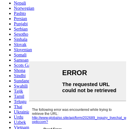
Nepali
Norwegian
Pashto
Persian
Punjabi
Serbian
Sesotho
Sinhala
Slovak
Slovenian
Somali
Samoan
Scots Gaelic
Shona
Sindhi
Sundanese
Swahili
Tajik
Tamil
Telugu
Thai
Ukrainian
Urdu
Uzbek
Vietnamese