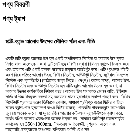
পণ্য বিবরণী
পণ্য ট্যাগ
মাল্টি-ব্যান্ড আলোর উৎসের মৌলিক গঠন এবং নীতি
একটি মাল্টি-ব্যান্ড আলোর উত্স হল একটি অপটিক্যাল সিস্টেম যা আলোর উত্স দ্বারা
নির্গত সাদা আলোকে এক বা দুটি সেট রঙের ফিল্টার দ্বারা বিভিন্ন ব্যান্ডে বিভক্ত করে
এবং তারপরে এটি একটি হালকা গাইডের মাধ্যমে আউটপুট করে।এটি প্রধানত পাঁচটি
অংশ নিয়ে গঠিত: আলোর উৎস, ফিল্টার সিস্টেম, আউটপুট সিস্টেম, কন্ট্রোল ডিসপ্লে
সিস্টেম এবং ক্যাবিনেট।(কাঠামোর জন্য চিত্র 1 দেখুন)।তাদের মধ্যে, আলোর উত্স,
ফিল্টার সিস্টেম এবং আউটপুট সিস্টেম হল মাল্টি-ব্যান্ড আলোর উত্সের মূল অংশ, যা
আলোর উত্সের কার্যকারিতা নির্ধারণ করে।আলোর উত্স সাধারণত জেনন বাতি, ইন্ডিয়াম
লাইট বা উচ্চ উজ্জ্বল দক্ষতা সহ অন্যান্য ধাতব হ্যালাইড ল্যাম্প গ্রহণ করে।ফিল্টার
সিস্টেমটি প্রধানত রঙের ফিল্টারকে বোঝায়, সাধারণ প্রলিপ্ত রঙের ফিল্টার বা উচ্চ-
মানের ব্যান্ড-পাস হস্তক্ষেপ রঙের ফিল্টার রয়েছে।পরেরটির পারফরম্যান্স আগেরটির
তুলনায় অনেক ভালো, যা মূলত রঙিন আলোর কাট-অফ ব্যান্ডউইথকে হ্রাস করে,
অর্থাৎ রঙিন আলোর একরঙাতা অনেক উন্নত হয়।সাধারণ আউটপুট তরঙ্গদৈর্ঘ্যের
কভারেজ হল 350~1000nm, দীর্ঘ-তরঙ্গ অতিবেগুনী, দৃশ্যমান আলো এবং
কাছাকাছি-ইনফ্রারেড অঞ্চলের বেশিরভাগ বর্ণালী রেখা সহ।