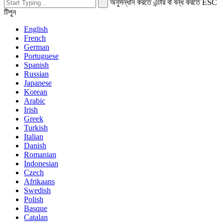
অনুসন্ধান করতে এন্টার বা বন্ধ করতে ESC
টিপুন
English
French
German
Portuguese
Spanish
Russian
Japanese
Korean
Arabic
Irish
Greek
Turkish
Italian
Danish
Romanian
Indonesian
Czech
Afrikaans
Swedish
Polish
Basque
Catalan